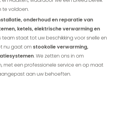
t en Haaltert, waardoor we een breed bereik
 te voldoen.
nstallatie, onderhoud en reparatie van
emen, ketels, elektrische verwarming en
s team staat tot uw beschikking voor snelle en
 het nu gaat om
stookolie verwarming,
latiesystemen
. We zetten ons in om
en, met een professionele service en op maat
n aangepast aan uw behoeften.