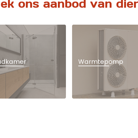
ek ons aanbod van die
adkamer
Warmtepomp