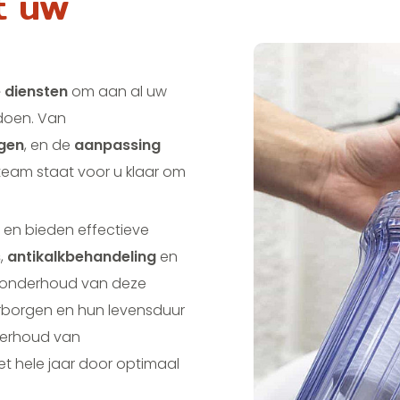
t uw
e diensten
om aan al uw
doen. Van
ngen
, en de
aanpassing
 team staat voor u klaar om
, en bieden effectieve
s
,
antikalkbehandeling
en
g onderhoud van deze
arborgen en hun levensduur
derhoud van
 hele jaar door optimaal