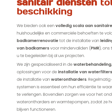
sanitair diensten
to
beschikking
We bieden ook een
volledig scala aan sanitair
huishoudelijke en commerciële behoeften te vol
badkamerrenovatie
tot de installatie van
leidi
van badkamers
voor mindervaliden (
PMR
), ons
u te begeleiden bij al uw projecten.
We zijn gespecialiseerd in de
waterbehandeling
oplossingen voor de
installatie van waterfilter
de installatie van
waterontharders
. Regelmati
systemen is essentieel om hun efficiëntie te wa
te verlengen. Bovendien zorgen we voor het on
waterontharders en warmtepompen, zodat ze het
blijven functioneren.