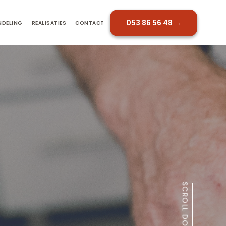
053 86 56 48 →
NDELING
REALISATIES
CONTACT
SCROLL DOWN