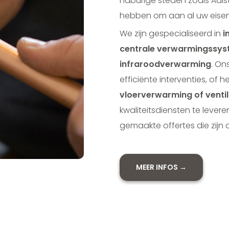
naburige steden zoals Aals
hebben om aan al uw eisen
We zijn gespecialiseerd in
i
centrale verwarmingssyst
infraroodverwarming
. On
efficiënte interventies, of
vloerverwarming of venti
kwaliteitsdiensten te lever
gemaakte offertes die zij
MEER INFOS →